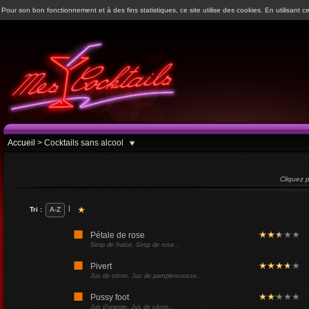
Pour son bon fonctionnement et à des fins statistiques, ce site utilise des cookies. En utilisant ce
Accueil
>
Cocktails sans alcool
Cliquez p
Nom du cocktail
Alcool
Alimentaire
Boisson
Crème
E
|
Tri :
A-Z
Arak
Pétale de rose
Bénédictine
Sirop de fraise, Sirop de rose...
Type de cocktail
Bière blonde
Pivert
Jus de citron, Jus de pamplemousse...
Bière de gingembre
Origine
Pussy foot
Bourbon
Jus d'orange, Jus de citron...