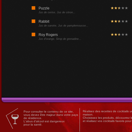
Campari
Puzzle
Champagne
Jus de cerise, Jus de citron...
Ingrédients
Gin
Rabbit
Aucun ingrédient sélectionné
Jus de carotte, Jus de pamplemousse...
Irish whisky
Roy Rogers
Mezcal
Jus d'orange, Sirop de grenadine...
Réalisez des
recettes
de
cocktails
un
Pour consulter le contenu de ce site,
maison.
vous devez être majeur dans votre pays
Choisissez les produits, découvrez 
de résidence.
et réalisez vos cocktails favoris pou
L'abus d'alcool est dangereux
pour la santé.