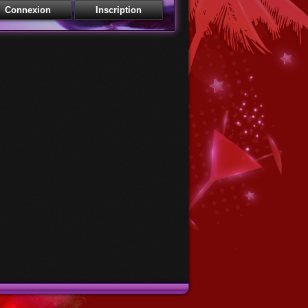
Membres - Accédez à votre bar
esse email
 de passe
Mot de passe oublié
Récupération de mot de passe
esse email