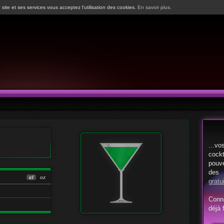
 site et ses services vous acceptez l'utilisation des cookies.
En savoir plus.
...vo
cock
pouv
d
cl
oz
gratu
Conn
déjà f