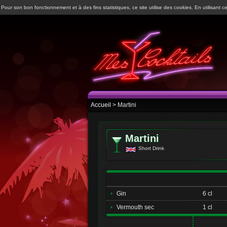
Pour son bon fonctionnement et à des fins statistiques, ce site utilise des cookies. En utilisant ce
Accueil
> Martini
Martini
Short Drink
•
Gin
6 cl
•
Vermouth sec
1 cl