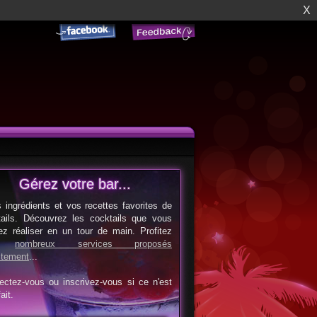
X
Gérez votre bar...
s ingrédients et vos recettes favorites de
tails. Découvrez les cocktails que vous
ez réaliser en un tour de main. Profitez
es
nombreux services proposés
itement
...
ectez-vous ou inscrivez-vous si ce n'est
ait.