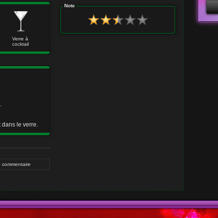
Note
Verre à
cocktail
Adr
Mot
.
 dans le verre.
n commentaire
Adr