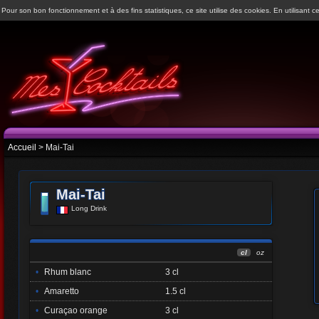
Pour son bon fonctionnement et à des fins statistiques, ce site utilise des cookies. En utilisant ce
Accueil
> Mai-Tai
Mai-Tai
Long Drink
cl
oz
•
Rhum blanc
3 cl
•
Amaretto
1.5 cl
•
Curaçao orange
3 cl