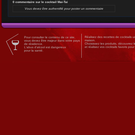
0 commentaire sur le cocktail Mai-Tai
Vous devez être authentifié pour poster un commentaire
Réalisez des
recettes
de
cocktails
un
Pour consulter le contenu de ce site,
maison.
vous devez être majeur dans votre pays
Choisissez les produits, découvrez 
de résidence.
et réalisez vos cocktails favoris pou
L'abus d'alcool est dangereux
pour la santé.