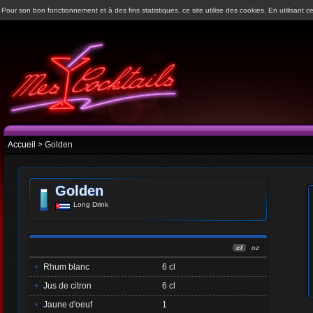
Pour son bon fonctionnement et à des fins statistiques, ce site utilise des cookies. En utilisant ce
Accueil
> Golden
Golden
Long Drink
cl
oz
•
Rhum blanc
6 cl
•
Jus de citron
6 cl
•
Jaune d'oeuf
1