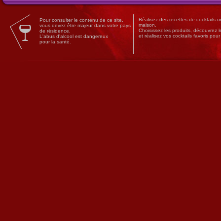
Réalisez des
recettes
de
cocktails
un
Pour consulter le contenu de ce site,
maison.
vous devez être majeur dans votre pays
Choisissez les produits, découvrez 
de résidence.
et réalisez vos cocktails favoris pou
L'abus d'alcool est dangereux
pour la santé.