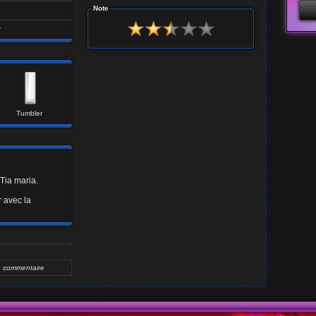
Note
r
Adr
Tumbler
Mot
 Tia maria.
r avec la
n commentaire
Adr