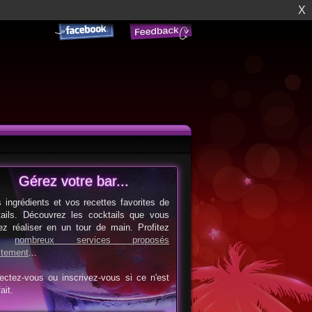
X
Gérez votre bar...
s ingrédients et vos recettes favorites de
tails. Découvrez les cocktails que vous
ez réaliser en un tour de main. Profitez
es
nombreux services proposés
itement
...
ectez-vous ou inscrivez-vous si ce n'est
ait.