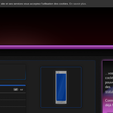
 site et ses services vous acceptez l'utilisation des cookies.
En savoir plus.
...vo
cock
pouv
d
cl
oz
gratu
Conn
déjà f