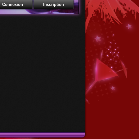
Membres - Accédez à votre bar
esse email
 de passe
Mot de passe oublié
Récupération de mot de passe
esse email