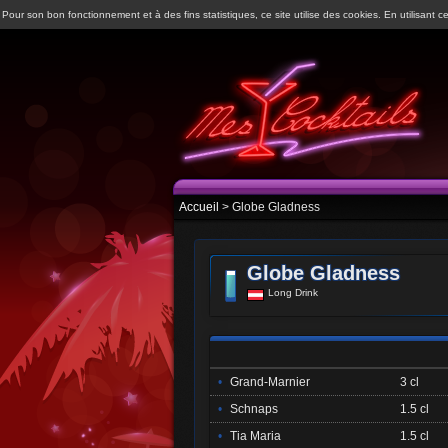
Pour son bon fonctionnement et à des fins statistiques, ce site utilise des cookies. En utilisant ce
Accueil
> Globe Gladness
Globe Gladness
Long Drink
•
Grand-Marnier
3 cl
•
Schnaps
1.5 cl
•
Tia Maria
1.5 cl