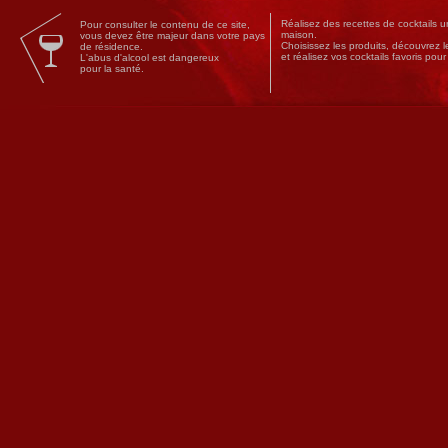
Réalisez des
recettes
de
cocktails
un
Pour consulter le contenu de ce site,
maison.
vous devez être majeur dans votre pays
Choisissez les produits, découvrez 
de résidence.
et réalisez vos cocktails favoris pou
L'abus d'alcool est dangereux
pour la santé.