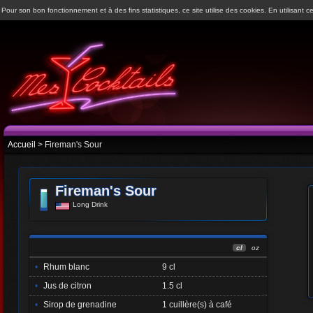
Pour son bon fonctionnement et à des fins statistiques, ce site utilise des cookies. En utilisant ce
Accueil
> Fireman's Sour
Fireman's Sour
Long Drink
cl
oz
•
Rhum blanc
9 cl
•
Jus de citron
1.5 cl
•
Sirop de grenadine
1 cuillère(s) à café