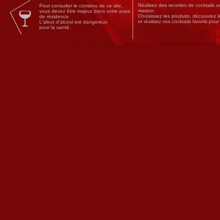
Réalisez des
recettes
de
cocktails
un
Pour consulter le contenu de ce site,
maison.
vous devez être majeur dans votre pays
Choisissez les produits, découvrez 
de résidence.
et réalisez vos cocktails favoris pou
L'abus d'alcool est dangereux
pour la santé.