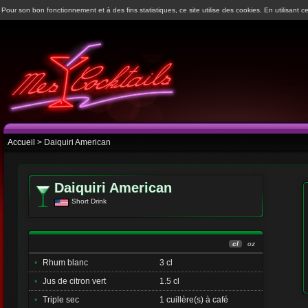
Pour son bon fonctionnement et à des fins statistiques, ce site utilise des cookies. En utilisant ce
Accueil
> Daiquiri American
Daiquiri American
Short Drink
cl
oz
•
Rhum blanc
3 cl
•
Jus de citron vert
1.5 cl
•
Triple sec
1 cuillère(s) à café