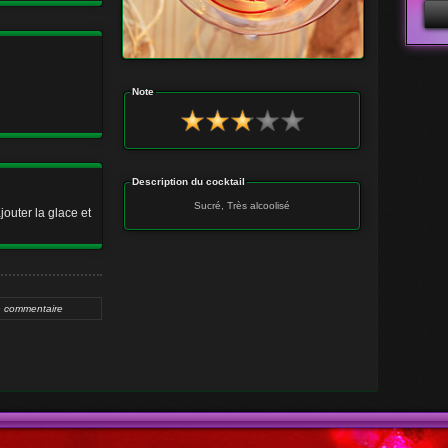
Note
Adr
Mot
Description du cocktail
Sucré, Très alcoolisé
jouter la glace et
n commentaire
Adr