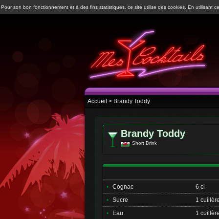
Pour son bon fonctionnement et à des fins statistiques, ce site utilise des cookies. En utilisant ce
Accueil
> Brandy Toddy
Brandy Toddy
Short Drink
•
Cognac
6 cl
•
Sucre
1 cuillèr
•
Eau
1 cuillèr