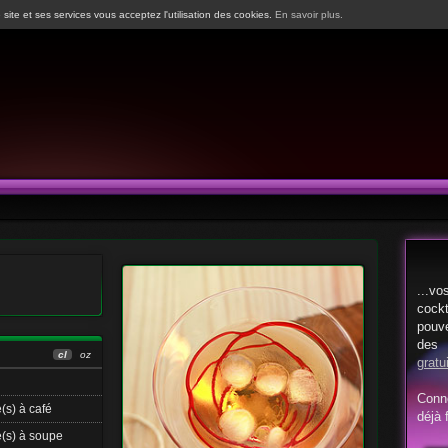
 site et ses services vous acceptez l'utilisation des cookies.
En savoir plus.
...vo
cock
pouv
d
cl
oz
gratu
Conn
e(s) à café
déjà f
e(s) à soupe