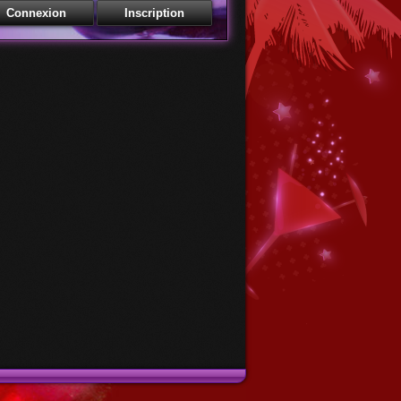
Membres - Accédez à votre bar
esse email
 de passe
Mot de passe oublié
Récupération de mot de passe
esse email