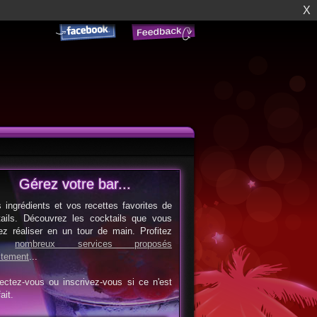
X
Gérez votre bar...
s ingrédients et vos recettes favorites de
tails. Découvrez les cocktails que vous
ez réaliser en un tour de main. Profitez
es
nombreux services proposés
itement
...
ectez-vous ou inscrivez-vous si ce n'est
ait.