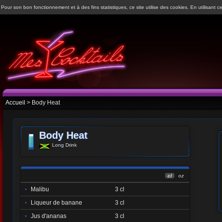
Pour son bon fonctionnement et à des fins statistiques, ce site utilise des cookies. En utilisant ce
Accueil
> Body Heat
Body Heat
Long Drink
cl
oz
•
Malibu
3 cl
•
Liqueur de banane
3 cl
•
Jus d'ananas
3 cl