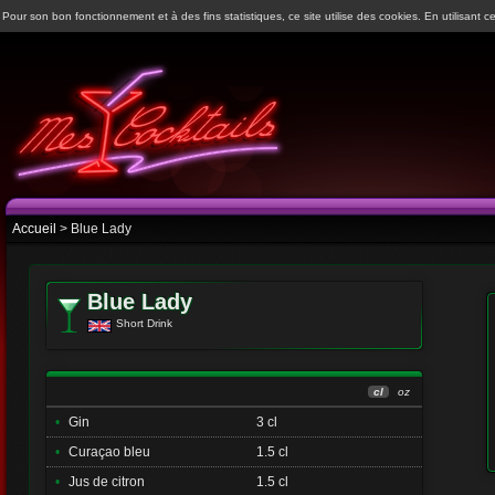
Pour son bon fonctionnement et à des fins statistiques, ce site utilise des cookies. En utilisant ce
Accueil
> Blue Lady
Blue Lady
Short Drink
cl
oz
•
Gin
3 cl
•
Curaçao bleu
1.5 cl
•
Jus de citron
1.5 cl