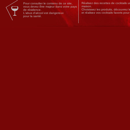
Réalisez des
recettes
de
cocktails
un
Pour consulter le contenu de ce site,
maison.
vous devez être majeur dans votre pays
Choisissez les produits, découvrez 
de résidence.
et réalisez vos cocktails favoris pou
L'abus d'alcool est dangereux
pour la santé.