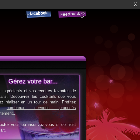
X
Gérez votre bar...
s ingrédients et vos recettes favorites de
tails. Découvrez les cocktails que vous
ez réaliser en un tour de main. Profitez
es
nombreux services proposés
itement
...
ectez-vous ou inscrivez-vous si ce n'est
ait.