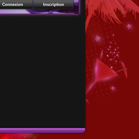
Membres - Accédez à votre bar
esse email
 de passe
Mot de passe oublié
Récupération de mot de passe
esse email