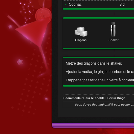
•
Cognac
3 cl
Glaçons
Shaker
Mettre des glaçons dans le shaker.
Ajouter la vodka, le gin, le bourbon et le 
Frapper et passer dans un verre à cocktail
0 commentaire sur le cocktail Berlin Binge
Vous devez être authentifié pour poster u