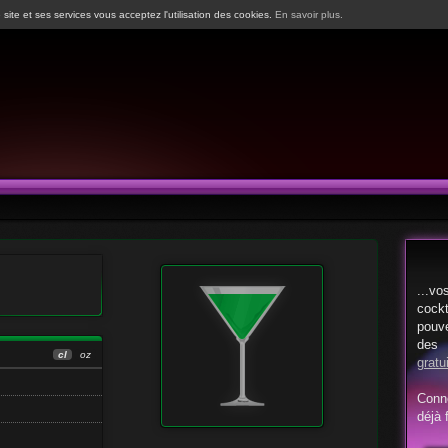
 site et ses services vous acceptez l'utilisation des cookies.
En savoir plus.
...vo
cock
pouv
d
cl
oz
gratu
Conn
déjà f