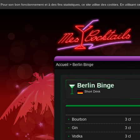
Pour son bon fonctionnement et à des fins statistiques, ce site utilise des cookies. En utilisant ce
Accueil
> Berlin Binge
Berlin Binge
Short Drink
•
Bourbon
3 cl
•
Gin
3 cl
•
Vodka
3 cl