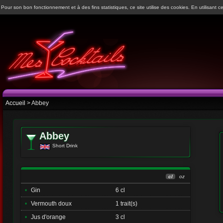
Pour son bon fonctionnement et à des fins statistiques, ce site utilise des cookies. En utilisant ce
Accueil
> Abbey
Abbey
Short Drink
cl
oz
•
Gin
6 cl
•
Vermouth doux
1 trait(s)
•
Jus d'orange
3 cl