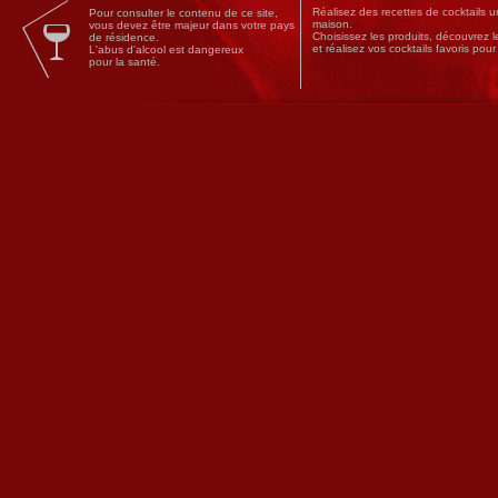
Réalisez des
recettes
de
cocktails
un
Pour consulter le contenu de ce site,
maison.
vous devez être majeur dans votre pays
Choisissez les produits, découvrez 
de résidence.
et réalisez vos cocktails favoris pou
L'abus d'alcool est dangereux
pour la santé.