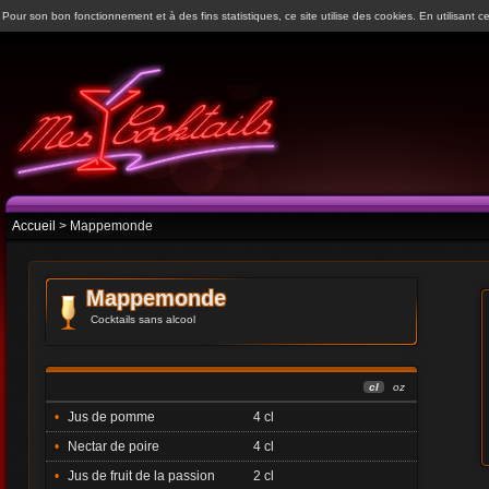
Pour son bon fonctionnement et à des fins statistiques, ce site utilise des cookies. En utilisant ce
Accueil
> Mappemonde
Mappemonde
Cocktails sans alcool
cl
oz
•
Jus de pomme
4 cl
•
Nectar de poire
4 cl
•
Jus de fruit de la passion
2 cl