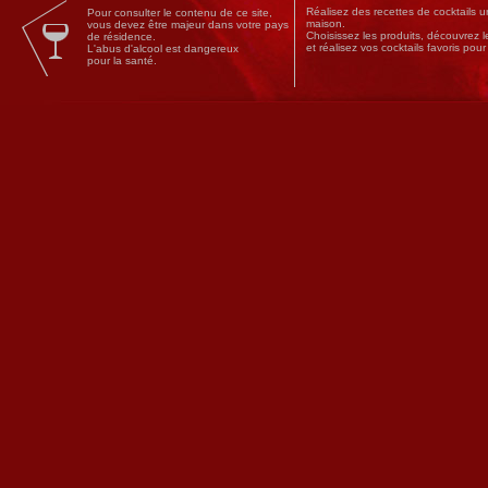
Réalisez des
recettes
de
cocktails
un
Pour consulter le contenu de ce site,
maison.
vous devez être majeur dans votre pays
Choisissez les produits, découvrez 
de résidence.
et réalisez vos cocktails favoris pou
L'abus d'alcool est dangereux
pour la santé.