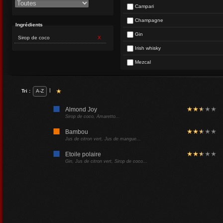
Campari
Champagne
Ingrédients
Gin
Sirop de coco
X
Irish whisky
Mezcal
|
Tri :
A-Z
Almond Joy
Sirop de coco, Amaretto...
Bambou
Jus de citron vert, Jus de mangue...
Etoile polaire
Gin, Jus de citron vert, Sirop de coco...