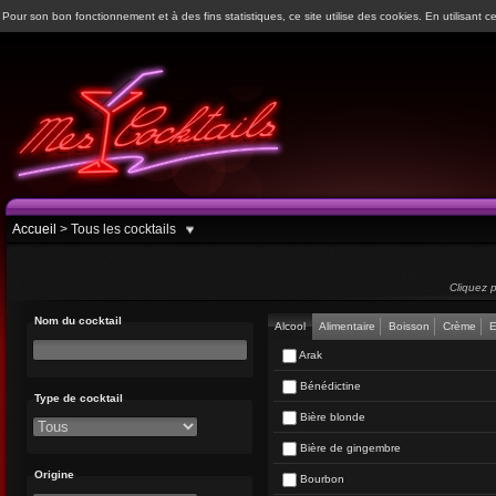
Pour son bon fonctionnement et à des fins statistiques, ce site utilise des cookies. En utilisant ce
Accueil
>
Tous les cocktails
Cliquez p
Nom du cocktail
Alcool
Alimentaire
Boisson
Crème
E
Arak
Bénédictine
Type de cocktail
Bière blonde
Bière de gingembre
Origine
Bourbon