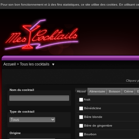
Pour son bon fonctionnement et à des fins statistiques, ce site utilise des cookies. En utilisant ce
Accueil
>
Tous les cocktails
Cliquez p
Nom du cocktail
Alcool
Alimentaire
Boisson
Crème
E
Arak
Bénédictine
Type de cocktail
Bière blonde
Bière de gingembre
Origine
Bourbon