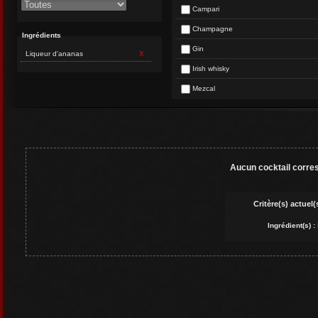
Campari
Champagne
Ingrédients
Gin
Liqueur d'ananas
X
Irish whisky
Mezcal
Aucun cocktail corres
Critère(s) actuel(s
Ingrédient(s) :