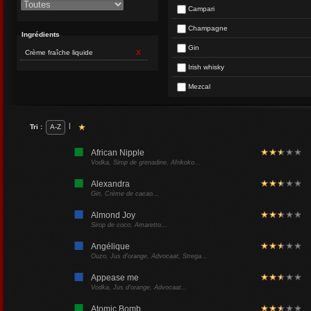
Campari
Champagne
Ingrédients
Gin
Crème fraîche liquide
X
Irish whisky
Mezcal
|
Tri :
A-Z
African Nipple
Vodka, Sirop de grenadine, Afrikoko...
Alexandra
Gin, Crème de cacao...
Almond Joy
Sirop de coco, Amaretto...
Angélique
Ouzo, Jus d'orange, Advocaat, Strega...
Appease me
Vodka, Jus d'orange, Advocaat...
Atomic Bomb