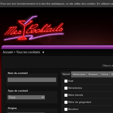
Pour son bon fonctionnement et à des fins statistiques, ce site utilise des cookies. En utilisant ce
Accueil
>
Tous les cocktails
Cliquez p
Nom du cocktail
Alcool
Alimentaire
Boisson
Crème
E
Arak
Bénédictine
Type de cocktail
Bière blonde
Bière de gingembre
Origine
Bourbon