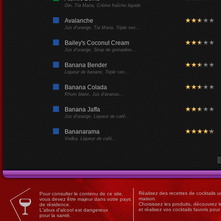
Gin, Tia Maria, Crème fraîche liquide
Avalanche
Jus d'orange, Tia Maria, Triple sec...
Bailey's Coconut Cream
Jus d'orange, Sirop de grenadine...
Banana Bender
Liqueur de banane, Triple sec...
Banana Colada
Rhum blanc, Jus d'ananas...
Banana Jaffa
Jus d'orange, Liqueur de café...
Bananarama
Vodka, Liqueur de café...
Réalisez des
recettes
de
cocktails
un
Pour consulter le contenu de ce site,
maison.
vous devez être majeur dans votre pays
Choisissez les produits, découvrez 
de résidence.
et réalisez vos cocktails favoris pou
L'abus d'alcool est dangereux
pour la santé.