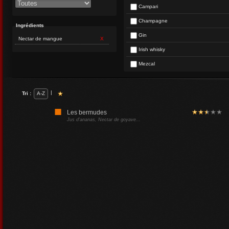
Campari
Champagne
Ingrédients
Gin
Nectar de mangue
X
Irish whisky
Mezcal
|
Tri :
A-Z
Les bermudes
Jus d'ananas, Nectar de goyave...