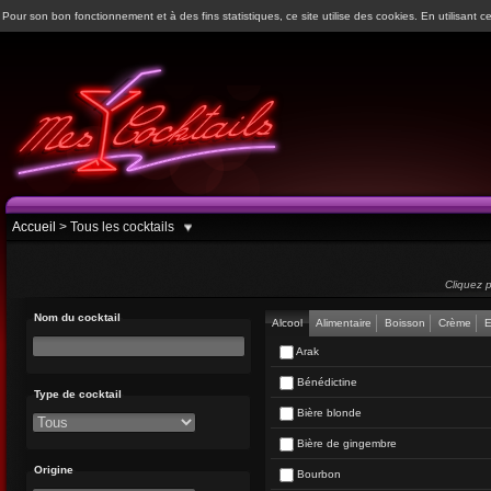
Pour son bon fonctionnement et à des fins statistiques, ce site utilise des cookies. En utilisant ce
Accueil
>
Tous les cocktails
Cliquez p
Nom du cocktail
Alcool
Alimentaire
Boisson
Crème
E
Arak
Bénédictine
Type de cocktail
Bière blonde
Bière de gingembre
Origine
Bourbon